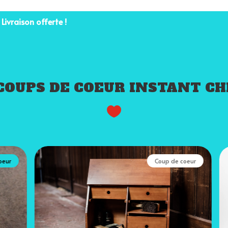
Livraison offerte !
COUPS DE COEUR INSTANT C

r
Coup de coeur