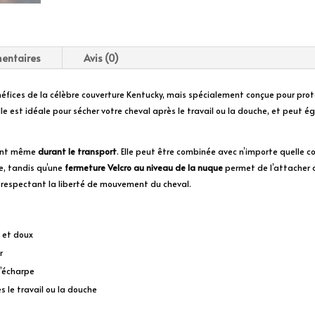
entaires
Avis (0)
éfices de la célèbre couverture Kentucky, mais spécialement conçue pour proté
elle est idéale pour sécher votre cheval après le travail ou la douche, et peut éga
ient même
durant le transport
. Elle peut être combinée avec n’importe quelle 
e, tandis qu’une
fermeture Velcro au niveau de la nuque
permet de l’attacher a
 respectant la liberté de mouvement du cheval.
t et doux
r
l’écharpe
ès le travail ou la douche