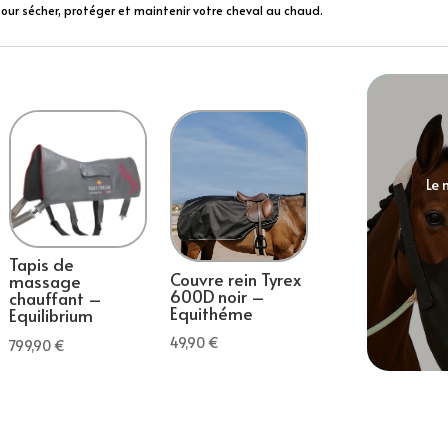
pour sécher, protéger et maintenir votre cheval au chaud.
Le 
Tapis de
Couvre rein Tyrex
massage
600D noir –
chauffant –
Equithéme
Equilibrium
49,90
€
799,90
€
.