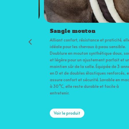
Sangle mouton
lles offrent un
Alliant confort, résistance et praticité, elle e
gaments de
idéale pour les chevaux à peau sensible.
bes avant et
Doublure en mouton synthétique doux, soup
sées avant ou
et légère pour un ajustement parfait et un
rts, pour
maintien sûr de la selle. Équipée de 3 annea
. Effet
en D et de doubles élastiques renforcés, elle
stimulation
assure confort et sécurité. Lavable en machi
tion, élasticité
à 30 °C, elle reste durable et facile à
t à entretenir,
entretenir.
pensable dans la
.
Voir le produit