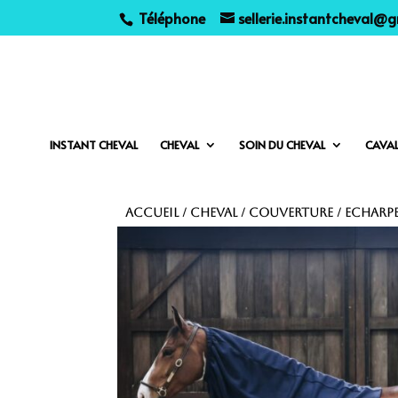
Téléphone
sellerie.instantcheval@
INSTANT CHEVAL
CHEVAL
SOIN DU CHEVAL
CAVAL
Accueil
/
Cheval
/
Couverture
/ Echarp