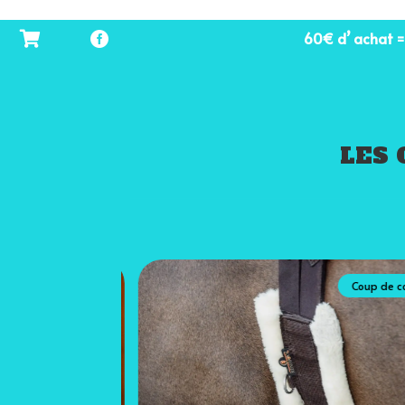
174,98 €
à
60€ d’ achat = 
204,98 €
LES 
Coup de coeur
Coup de coeu