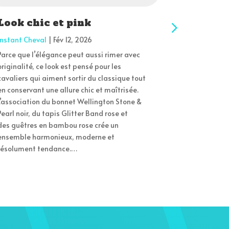
Look chic et pink
Gamme 
Kentuc
Instant Cheval
|
Fév 12, 2026
Instant Chev
Parce que l’élégance peut aussi rimer avec
originalité, ce look est pensé pour les
La récupérat
cavaliers qui aiment sortir du classique tout
dans la vie s
en conservant une allure chic et maîtrisée.
lors des tra
L’association du bonnet Wellington Stone &
quotidien, of
Pearl noir, du tapis Glitter Band rose et
adapté perme
des guêtres en bambou rose crée un
préserver sa 
ensemble harmonieux, moderne et
exactement l
résolument tendance.…
Recuptex, c