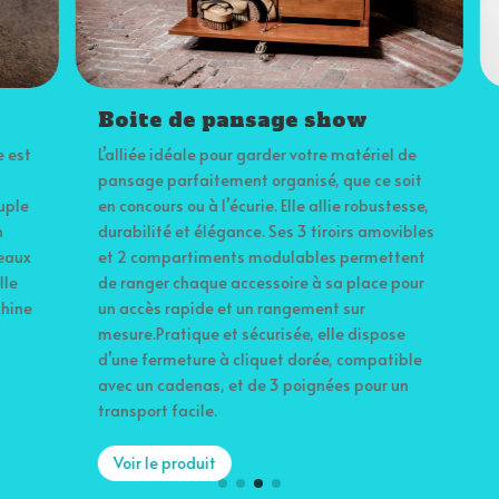
Boite de pansage show
P
st
L’alliée idéale pour garder votre matériel de
Sa
pansage parfaitement organisé, que ce soit
sc
le
en concours ou à l’écurie. Elle allie robustesse,
au
durabilité et élégance. Ses 3 tiroirs amovibles
po
ux
et 2 compartiments modulables permettent
pa
de ranger chaque accessoire à sa place pour
lo
ne
un accès rapide et un rangement sur
tr
mesure.Pratique et sécurisée, elle dispose
bl
d’une fermeture à cliquet dorée, compatible
avec un cadenas, et de 3 poignées pour un
transport facile.
Voir le produit