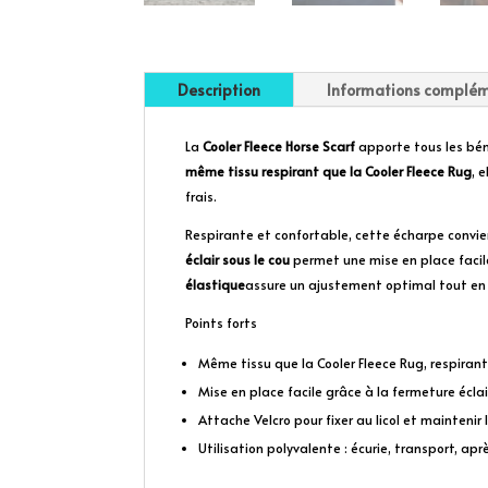
Description
Informations complém
La
Cooler Fleece Horse Scarf
apporte tous les bén
même tissu respirant que la Cooler Fleece Rug
, 
frais.
Respirante et confortable, cette écharpe conv
éclair sous le cou
permet une mise en place facil
élastique
assure un ajustement optimal tout en
Points forts
Même tissu que la Cooler Fleece Rug, respiran
Mise en place facile grâce à la fermeture éclai
Attache Velcro pour fixer au licol et maintenir 
Utilisation polyvalente : écurie, transport, apr