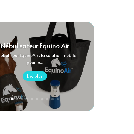
Nébulisateur Equino Air
nébuliseur EquinoAir : la solution mobile
pour le...
Lire plus