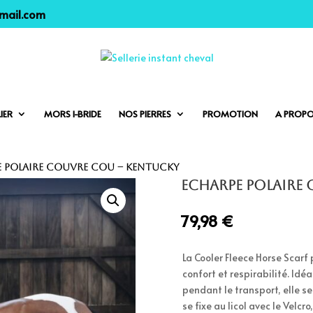
gmail.com
IER
MORS I-BRIDE
NOS PIERRES
PROMOTION
A PROP
e polaire couvre cou – Kentucky
Echarpe polaire
79,98
€
La Cooler Fleece Horse Scarf 
confort et respirabilité. Idéa
pendant le transport, elle s
se fixe au licol avec le Velcro