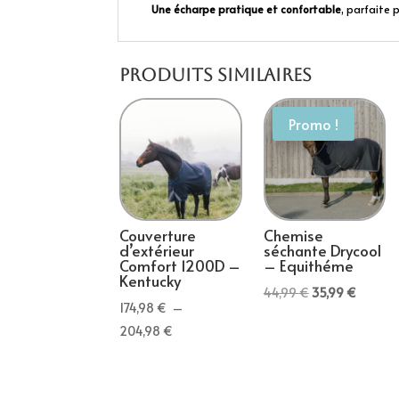
Une écharpe pratique et confortable
, parfaite 
Produits similaires
Promo !
Couverture
Chemise
d’extérieur
séchante Drycool
Comfort 1200D –
– Equithéme
Kentucky
Le
Le
44,99
€
35,99
€
174,98
€
–
prix
prix
Plage
204,98
€
initial
actuel
de
était :
est :
prix :
44,99 €.
35,99 €