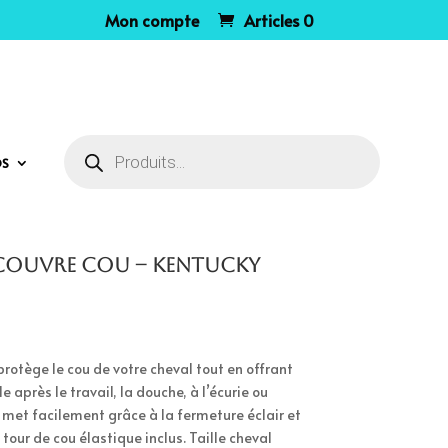
Mon compte
Articles 0
Recherche
de
OS
produits
 couvre cou – Kentucky
protège le cou de votre cheval tout en offrant
le après le travail, la douche, à l’écurie ou
e met facilement grâce à la fermeture éclair et
, tour de cou élastique inclus. Taille cheval