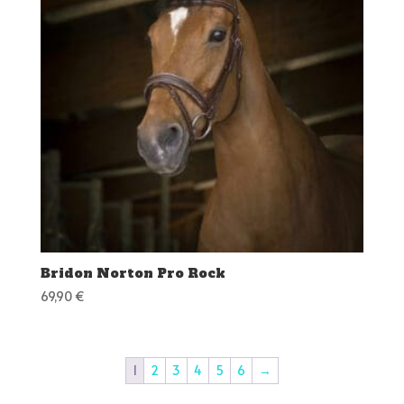
Bridon Norton Pro Rock
69,90
€
1
2
3
4
5
6
→