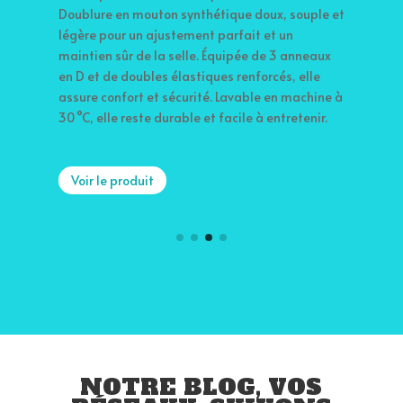
 souple et
concours ou à l’écurie. Elle allie robustesse,
un
durabilité et élégance. Ses 3 tiroirs amovibles
 anneaux
et 2 compartiments modulables permettent de
, elle
ranger chaque accessoire à sa place pour un
 machine à
accès rapide et un rangement sur
retenir.
mesure.Pratique et sécurisée, elle dispose d’une
fermeture à cliquet dorée, compatible avec un
cadenas, et de 3 poignées pour un transport
facile.
Voir le produit
NOTRE BLOG, VOS