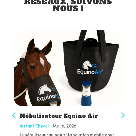
RÉSEAUX, SUIVONS
NOUS !
Solution saline Equino Air
Instant Cheval
|
Mai 6, 2026
Solutions salines EquinoAir 2,5 % vs 5 % : quelles