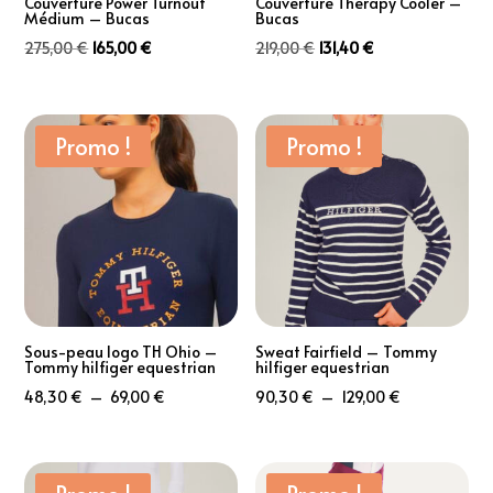
Couverture Power Turnout
Couverture Therapy Cooler –
Médium – Bucas
Bucas
Le
Le
Le
Le
275,00
€
165,00
€
219,00
€
131,40
€
prix
prix
prix
prix
initial
actuel
initial
actuel
était :
est :
était :
est :
Promo !
Promo !
275,00 €.
165,00 €.
219,00 €.
131,40 €.
Sous-peau logo TH Ohio –
Sweat Fairfield – Tommy
Tommy hilfiger equestrian
hilfiger equestrian
Plage
Plage
48,30
€
–
69,00
€
90,30
€
–
129,00
€
de
de
prix :
prix :
48,30 €
90,30 €