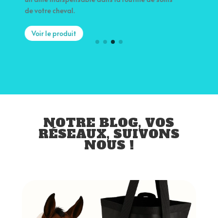
f
Voir le produit
NOTRE BLOG, VOS
RÉSEAUX, SUIVONS
NOUS !