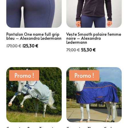
Pantalon One name full grip
Veste Smooth polaire femme
bleu – Alexandra Ledermann
noire – Alexandra
Ledermann
Le
Le
179,00
€
125,30
€
Le
Le
79,00
€
55,30
€
prix
prix
prix
prix
initial
actuel
initial
actuel
était :
est :
était :
est :
Promo !
Promo !
179,00 €.
125,30 €.
79,00 €.
55,30 €.