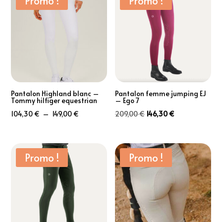
Promo !
Promo !
à
à
69,00 €
129,00 €
Pantalon Highland blanc –
Pantalon femme jumping EJ
Tommy hilfiger equestrian
– Ego 7
Plage
Le
Le
104,30
€
–
149,00
€
209,00
€
146,30
€
de
prix
prix
prix :
initial
actuel
104,30 €
était :
est :
Promo !
Promo !
à
209,00 €.
146,30 €.
149,00 €