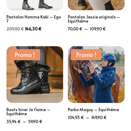
Pantalon Homme Kaki – Ego
Pantalon Jessie originals –
7
Equithéme
Le
Le
Plage
209,00
€
146,30
€
70,00
€
–
109,90
€
prix
prix
de
initial
actuel
prix :
était :
est :
70,00 €
Promo !
Promo !
209,00 €.
146,30 €.
à
109,90 €
Boots hiver Je t’aime –
Parka Maguy – Equithéme
Equithéme
Plage
104,93
€
–
149,90
€
Plage
35,94
€
–
59,90
€
de
de