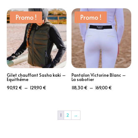
prix :
prix :
104,93 €
35,94 €
Promo !
Promo !
à
à
149,90 €
59,90 €
Gilet chauffant Sasha kaki –
Pantalon Victorine Blanc –
Equithéme
La sabotier
Plage
Plage
90,92
€
–
129,90
€
118,30
€
–
169,00
€
de
de
prix :
prix :
90,92 €
118,30 €
1
2
→
à
à
129,90 €
169,00 €