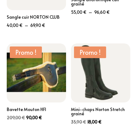
grainé
Plage
55,00
€
–
96,60
€
Sangle cuir NORTON CLUB
de
Plage
40,00
€
–
69,90
€
prix :
de
55,00 €
prix :
à
40,00 €
Promo !
Promo !
96,60 €
à
69,90 €
Bavette Mouton HFI
Mini-chaps Norton Stretch
grainé
Le
Le
209,00
€
90,00
€
Le
Le
35,90
€
18,00
€
prix
prix
prix
prix
initial
actuel