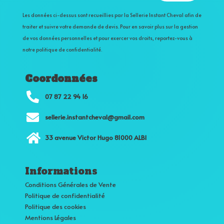
t
Les données ci-dessus sont recueillies par la Sellerie Instant Cheval afin de
e
traiter et suivre votre demande de devis. Pour en savoir plus sur la gestion
r
de vos données personnelles et pour exercer vos droits, reportez-vous à
n
notre politique de confidentialité.
a
t
i
Coordonnées
v

07 87 22 94 16
e
:

sellerie.instantcheval@gmail.com

33 avenue Victor Hugo 81000 ALBI
Informations
Conditions Générales de Vente
Politique de confidentialité
Politique des cookies
Mentions Légales