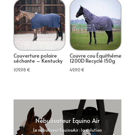
était :
est :
était :
est :
219,00 €.
131,40 €.
275,00 €.
165,00 €.
Couverture polaire
Couvre cou Équithéme
séchante – Kentucky
1200D Recyclé 150g
109,98
€
49,90
€
Nébulisateur Equino Air
Le nébuliseur EquinoAir : la solution