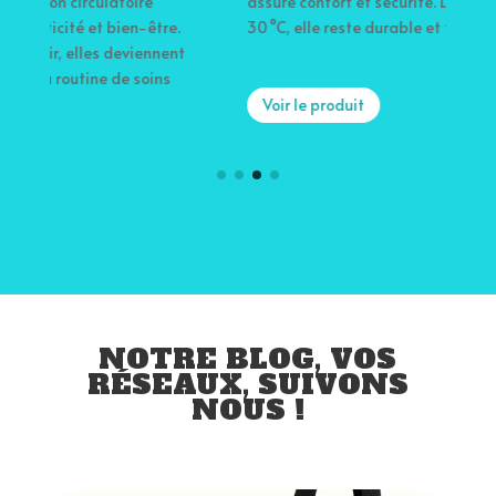
assure confort et sécurité. Lavable en machine à
a
.
30 °C, elle reste durable et facile à entretenir.
m
nt
f
c
f
Voir le produit
NOTRE BLOG, VOS
RÉSEAUX, SUIVONS
NOUS !