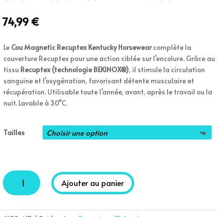
74,99
€
Le
Cou Magnetic Recuptex Kentucky Horsewear
complète la
couverture Recuptex pour une action ciblée sur l’encolure. Grâce au
tissu
Recuptex (technologie BEKINOX®)
, il stimule la circulation
sanguine et l’oxygénation, favorisant détente musculaire et
récupération. Utilisable toute l’année, avant, après le travail ou la
nuit. Lavable à 30°C.
Tailles
quantité
Ajouter au panier
de
Couvre
A
cou
l