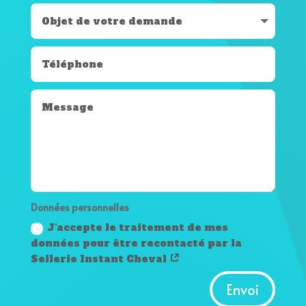
Données personnelles
J'accepte le traitement de mes
données pour être recontacté par la
Sellerie Instant Cheval
A
Envoi
l