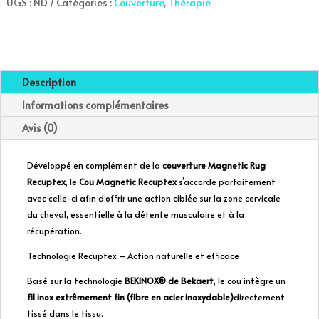
UGS :
ND
Catégories :
Couverture
,
Thérapie
Recuptex
t
-
e
Kentucky
r
n
a
Description
t
Informations complémentaires
i
v
Avis (0)
e
:
Développé en complément de la
couverture Magnetic Rug
Recuptex
, le
Cou Magnetic Recuptex
s’accorde parfaitement
avec celle-ci afin d’offrir une action ciblée sur la zone cervicale
du cheval, essentielle à la détente musculaire et à la
récupération.
Technologie Recuptex – Action naturelle et efficace
Basé sur la technologie
BEKINOX® de Bekaert
, le cou intègre un
fil inox extrêmement fin (fibre en acier inoxydable)
directement
tissé dans le tissu.