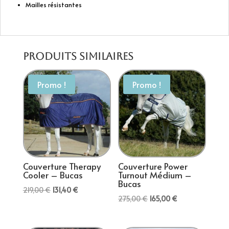
Mailles résistantes
Produits similaires
Promo !
Promo !
Couverture Therapy
Couverture Power
Cooler – Bucas
Turnout Médium –
Bucas
Le
Le
219,00
€
131,40
€
Le
Le
275,00
€
165,00
€
prix
prix
prix
prix
initial
actuel
initial
actuel