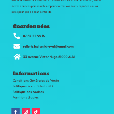
traiter et suivre votre demande de devis. Pour en savoir plus sur la gestion
de vos données personnelles et pour exercer vos droits, reportez-vous à
notre politique de confidentialité.
Coordonnées

07 87 22 94 16

sellerie.instantcheval@gmail.com

33 avenue Victor Hugo 81000 ALBI
Informations
Conditions Générales de Vente
Politique de confidentialité
Politique des cookies
Mentions Légales