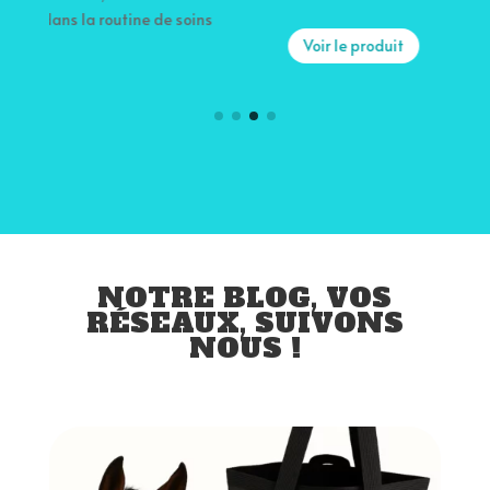
c
f
Voir le produit
NOTRE BLOG, VOS
RÉSEAUX, SUIVONS
NOUS !