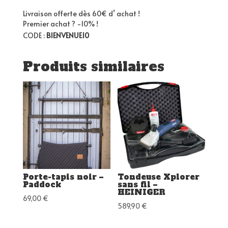
Livraison offerte dès 60€ d’ achat !
Premier achat ? -10% !
CODE :
BIENVENUE10
Produits similaires
Porte-tapis noir –
Tondeuse Xplorer
Paddock
sans fil –
HEINIGER
69,00
€
589,90
€