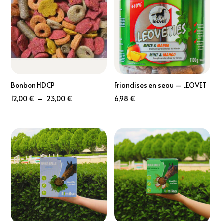
Bonbon HDCP
Friandises en seau – LEOVET
Plage
12,00
€
–
23,00
€
6,98
€
de
prix :
12,00 €
à
23,00 €