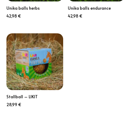
Unika balls herbs
Unika balls endurance
42,98
€
42,98
€
Stallball – LIKIT
28,99
€