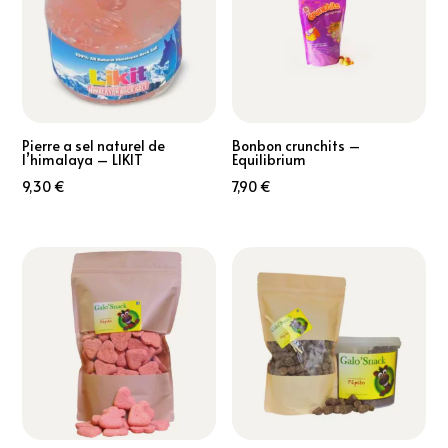
Pierre a sel naturel de
Bonbon crunchits –
l’himalaya – LIKIT
Equilibrium
9,30
€
7,90
€