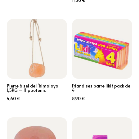
11,50
€
Pierre à sel de l’himalaya
Friandises barre likit pack de
1,5KG – Hippotonic
4
4,60
€
8,90
€