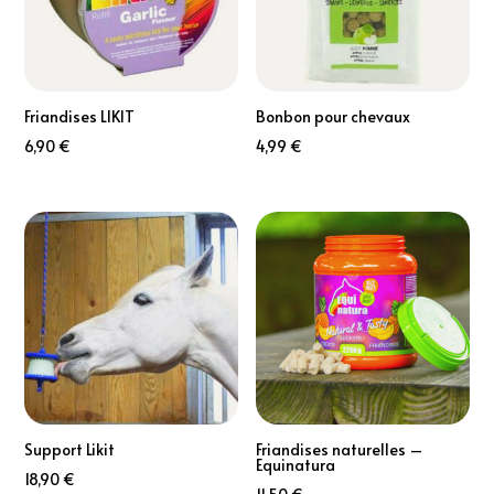
Friandises LIKIT
Bonbon pour chevaux
6,90
€
4,99
€
Support Likit
Friandises naturelles –
Equinatura
18,90
€